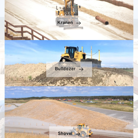
Kranen
Bulldozer
Shovel