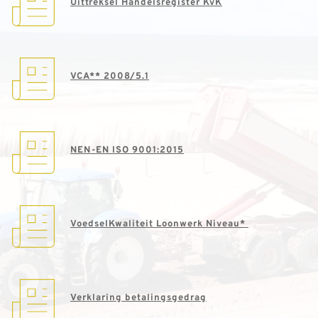
Uittreksel Handelsregister KvK
VCA** 2008/5.1
NEN-EN ISO 9001:2015
VoedselKwaliteit Loonwerk Niveau* 
Verklaring 
b
etalingsgedrag